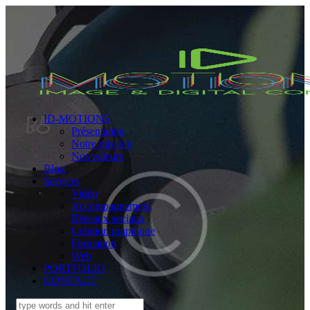
ID-MOTIONS
Présentation
Notre mission
Nos valeurs
Blog
Services
Vidéo
Accompagnement
Réseaux sociaux
Création graphique
Formation
Web
PORTFOLIO
CONTACT