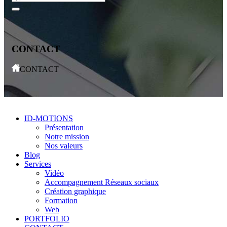
CONTACT
CONTACT
ID-MOTIONS
Présentation
Notre mission
Nos valeurs
Blog
Services
Vidéo
Accompagnement Réseaux sociaux
Création graphique
Formation
Web
PORTFOLIO