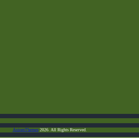
s Options
AxiomThemes
2026. All Rights Reserved.
ètres de confidentialité, en garantissant la conformité avec le