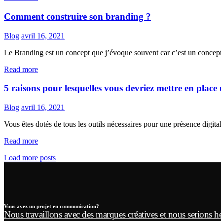
Comment construire son branding ?
Blog
avril 16, 2021
Le Branding est un concept que j’évoque souvent car c’est un concept 
Read more
5 raisons pour lesquelles vous devriez mettre en place
Blog
avril 16, 2021
Vous êtes dotés de tous les outils nécessaires pour une présence digit
Read more
Load more posts
Vous avez un projet en communication?
Nous travaillons avec des marques créatives et nous serions h