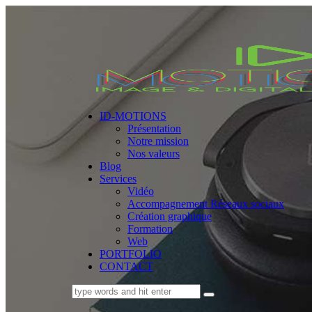
ID-MOTIONS
Présentation
Notre mission
Nos valeurs
Blog
Services
Vidéo
Accompagnement Réseaux sociaux
Création graphique
Formation
Web
PORTFOLIO
CONTACT