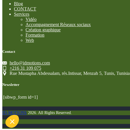
Blog
CONTACT
Services
Vidéo
Accompagnement Réseaux sociaux
Création graphique
Formation
Web
Salut c'est nous...
Contact
les Cookies !
hello@idmotions.com
On a attendu d'être sûrs que le contenu de ce site vous intéresse
+216 31 109 075
avant de vous déranger, mais on aimerait bien vous
Rue Mustapha Abdessalam, rés.Intissar, Menzah 5, Tunis, Tunisia
accompagner pendant votre visite...
C'est OK pour vous ?
Newsletter
Consentements certifiés par
[sibwp_form id=1]
Non merci
Je choisis
OK pour moi
Axeptio consent
ID-MOTIONS
2026. All Rights Reserved.
Plateforme de Gestion du Consentement : Personnalisez vo
Notre plateforme vous permet d'adapter et de gérer vos param