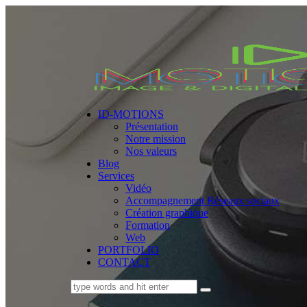
ID-MOTIONS
Présentation
Notre mission
Nos valeurs
Blog
Services
Vidéo
Accompagnement Réseaux sociaux
Création graphique
Formation
Web
PORTFOLIO
CONTACT