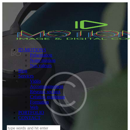
ID-MOTIONS
Présentation
Notre mission
Nos valeurs
Blog
Services
Vidéo
Accompagnement
Réseaux sociaux
Création graphique
Formation
Web
PORTFOLIO
CONTACT