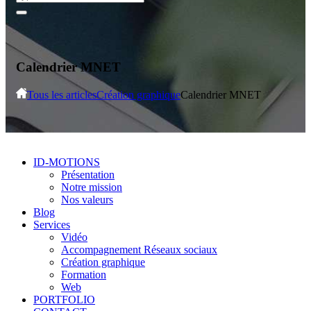
Calendrier MNET
Tous les articles
Création graphique
Calendrier MNET
ID-MOTIONS
Présentation
Notre mission
Nos valeurs
Blog
Services
Vidéo
Accompagnement Réseaux sociaux
Création graphique
Formation
Web
PORTFOLIO