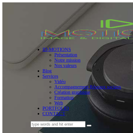
ID-MOTIONS
Présentation
Notre mission
Nos valeurs
Blog
Services
Vidéo
Accompagnement Réseaux sociaux
Création graphique
Formation
Web
PORTFOLIO
CONTACT