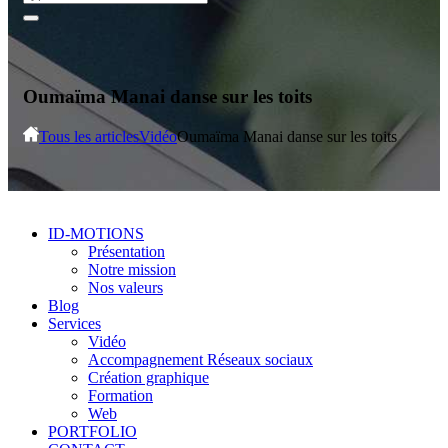
Oumaïma Manai danse sur les toits
Tous les articles
Vidéo
Oumaïma Manai danse sur les toits
ID-MOTIONS
Présentation
Notre mission
Nos valeurs
Blog
Services
Vidéo
Accompagnement Réseaux sociaux
Création graphique
Formation
Web
PORTFOLIO