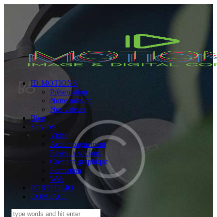
ID-MOTIONS
Présentation
Notre mission
Nos valeurs
Blog
Services
Vidéo
Accompagnement
Réseaux sociaux
Création graphique
Formation
Web
PORTFOLIO
CONTACT