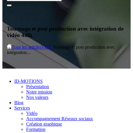
Tournage et post production avec intégration de
vidéo 4dlh
Tous les articles
Vidéo
Tournage et post production avec
intégration...
ID-MOTIONS
Présentation
Notre mission
Nos valeurs
Blog
Services
Vidéo
Accompagnement Réseaux sociaux
Création graphique
Formation