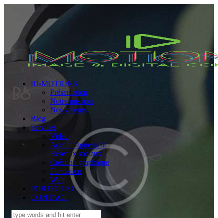
ID-MOTIONS
Présentation
Notre mission
Nos valeurs
Blog
Services
Vidéo
Accompagnement
Réseaux sociaux
Création graphique
Formation
Web
PORTFOLIO
CONTACT