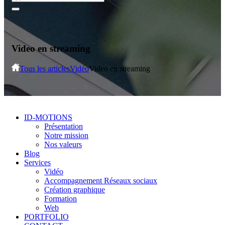
Video en streaming
Tous les articles
Vidéo
Video en streaming
ID-MOTIONS
Présentation
Notre mission
Nos valeurs
Blog
Services
Vidéo
Accompagnement Réseaux sociaux
Création graphique
Formation
Web
PORTFOLIO