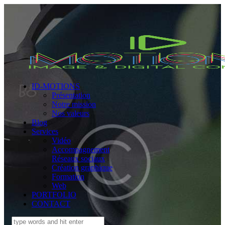
ID-MOTIONS
Présentation
Notre mission
Nos valeurs
Blog
Services
Vidéo
Accompagnement
Réseaux sociaux
Création graphique
Formation
Web
PORTFOLIO
CONTACT