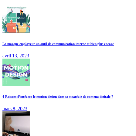
La marque employeur un outil de communication interne et bien plus encore
avril 13, 2023
4 Raisons d’intégrer le motion design dans sa stratégie de contenu digitale ?
mars 8, 2023