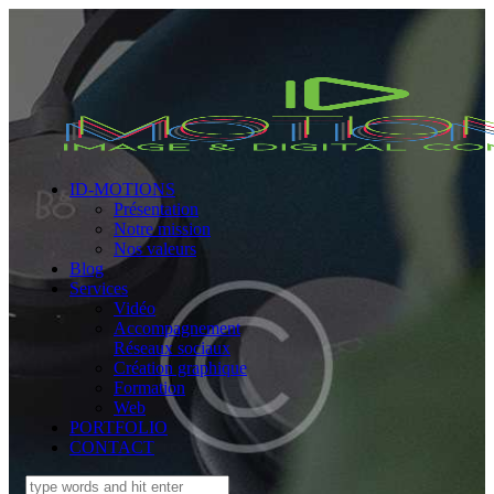
ID-MOTIONS
Présentation
Notre mission
Nos valeurs
Blog
Services
Vidéo
Accompagnement
Réseaux sociaux
Création graphique
Formation
Web
PORTFOLIO
CONTACT