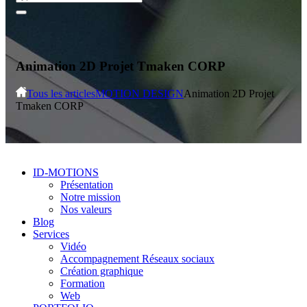
Animation 2D Projet Tmaken CORP
Tous les articles
MOTION DESIGN
Animation 2D Projet
Tmaken CORP
ID-MOTIONS
Présentation
Notre mission
Nos valeurs
Blog
Services
Vidéo
Accompagnement Réseaux sociaux
Création graphique
Formation
Web