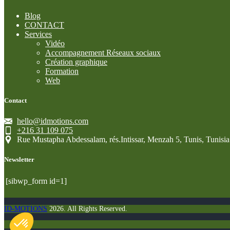
Blog
CONTACT
Services
Vidéo
Accompagnement Réseaux sociaux
Création graphique
Formation
Web
Contact
hello@idmotions.com
+216 31 109 075
Rue Mustapha Abdessalam, rés.Intissar, Menzah 5, Tunis, Tunisia
Newsletter
[sibwp_form id=1]
Axeptio consent
ID-MOTIONS
2026. All Rights Reserved.
Plateforme de Gestion du Consentement : Personnalisez vo