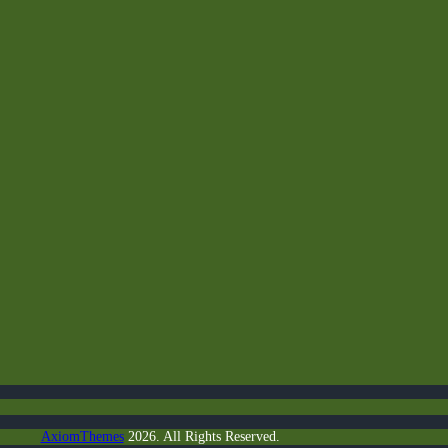
s Options
AxiomThemes
2026. All Rights Reserved.