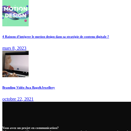
4 Raisons d’intégrer le motion design dans sa stratégie de contenu digitale ?
mars 8, 2023
Branding Vidéo Awa Bags&Jewellery
octobre 22, 2021
Vous avez un projet en communication?