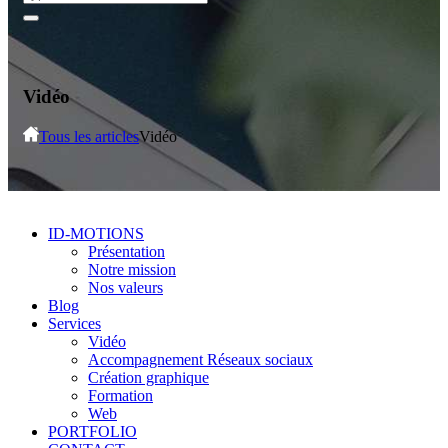
Vidéo
Tous les articles
Vidéo
ID-MOTIONS
Présentation
Notre mission
Nos valeurs
Blog
Services
Vidéo
Accompagnement Réseaux sociaux
Création graphique
Formation
Web
PORTFOLIO