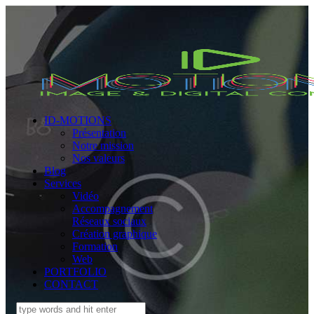
ID-MOTIONS
Présentation
Notre mission
Nos valeurs
Blog
Services
Vidéo
Accompagnement
Réseaux sociaux
Création graphique
Formation
Web
PORTFOLIO
CONTACT