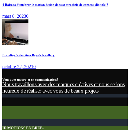
4 Raisons d’intégrer le motion design dans sa stratégie de contenu digitale ?
mars 8, 2023
0
Branding Vidéo Awa Bags&Jewellery
octobre 22, 2021
0
Vous avez un projet en communication?
Nous travaillons avec des marques créatives et nous serions
heureux de réaliser avec vous de beaux projets
ID MOTIONS EN BREF..