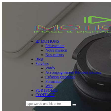
ID-MOTIONS
Présentation
Notre mission
Nos valeurs
Blog
Services
Vidéo
Accompagnement Réseaux sociaux
Création graphique
Formation
Web
PORTFOLIO
CONTACT