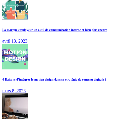
La marque employeur un outil de communication interne et bien plus encore
avril 13, 2023
4 Raisons d’intégrer le motion design dans sa stratégie de contenu digitale ?
mars 8, 2023