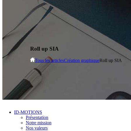
Roll up SIA
Tous les articles
Création graphique
Roll up SIA
ID-MOTIONS
Présentation
Notre mission
Nos valeurs