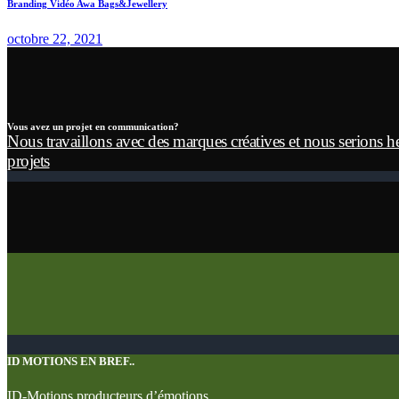
Branding Vidéo Awa Bags&Jewellery
octobre 22, 2021
Vous avez un projet en communication?
Nous travaillons avec des marques créatives et nous serions h
projets
ID MOTIONS EN BREF..
ID-Motions producteurs d’émotions.